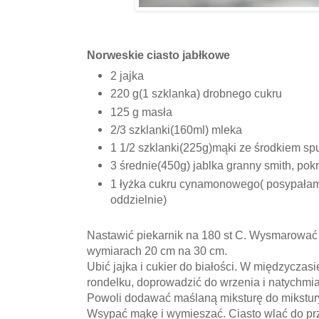
Norweskie ciasto jabłkowe
2 jajka
220 g(1 szklanka) drobnego cukru
125 g masła
2/3 szklanki(160ml) mleka
1 1/2 szklanki(225g)mąki ze środkiem sp
3 średnie(450g) jablka granny smith, pokr
1 łyżka cukru cynamonowego( posypała
oddzielnie)
Nastawić piekarnik na 180 st C. Wysmarować 
wymiarach 20 cm na 30 cm.
Ubić jajka i cukier do białości. W międzyczas
rondelku, doprowadzić do wrzenia i natychmia
Powoli dodawać maślaną miksturę do mikstury 
Wsypać mąkę i wymieszać. Ciasto wlać do pr