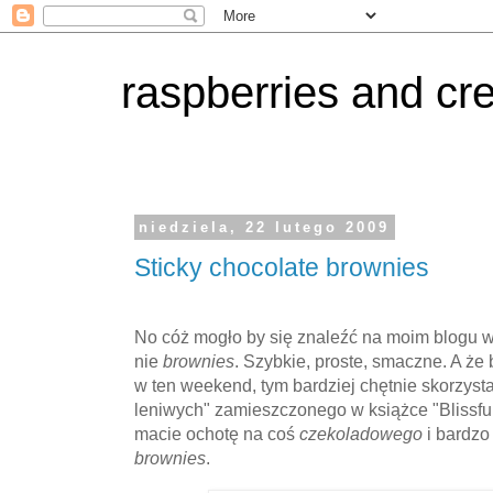
raspberries and c
niedziela, 22 lutego 2009
Sticky chocolate brownies
No cóż mogło by się znaleźć na moim blogu 
nie
brownies
. Szybkie, proste, smaczne. A że 
w ten weekend, tym bardziej chętnie skorzysta
leniwych" zamieszczonego w książce "Blissful 
macie ochotę na coś
czekoladowego
i bardz
brownies
.