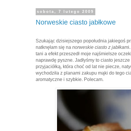
sobota, 7 lutego 2009
Norweskie ciasto jabłkowe
Szukając dzisiejszego popołudnia jakiegoś p
natknęłam się na
norweskie ciasto z jabłkam
i
tani a efekt przeszedł moje najśmielsze ocze
naprawdę pyszne. Jadłyśmy to ciasto jeszcze 
przyjaciółką, która choć od lat nie piecze, nat
wychodziła z planami zakupu mąki do tego cia
aromatyczne i szybkie. Polecam.