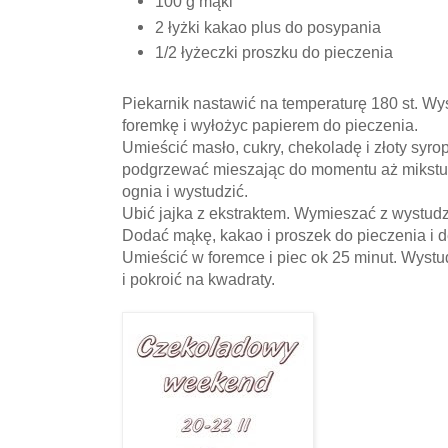
100 g mąki
2 łyżki kakao plus do posypania
1/2 łyżeczki proszku do pieczenia
Piekarnik nastawić na temperaturę 180 st. 
foremkę i wyłożyc papierem do pieczenia.
Umieścić masło, cukry, chekoladę i złoty syrop
podgrzewać mieszając do momentu aż mikstur
ognia i wystudzić.
Ubić jajka z ekstraktem. Wymieszać z wystud
Dodać mąkę, kakao i proszek do pieczenia i d
Umieścić w foremce i piec ok 25 minut. Wyst
i pokroić na kwadraty.