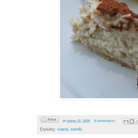
on
lutego 15, 2009
6 komentarzy:
Etykiety:
ciasta
,
serniki